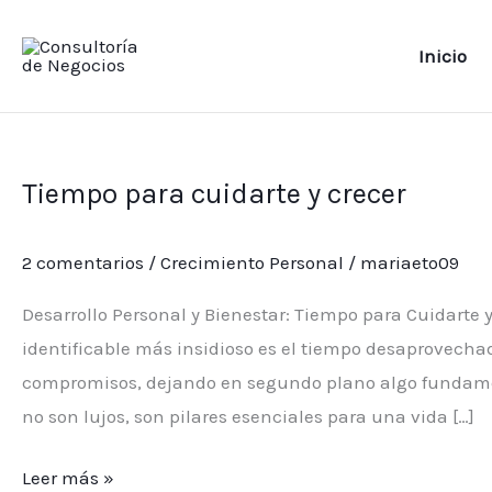
Ir
al
Inicio
contenido
Tiempo
para
Tiempo para cuidarte y crecer
cuidarte
y
2 comentarios
/
Crecimiento Personal
/
mariaeto09
crecer
Desarrollo Personal y Bienestar: Tiempo para Cuidarte 
identificable más insidioso es el tiempo desaprovecha
compromisos, dejando en segundo plano algo fundament
no son lujos, son pilares esenciales para una vida […]
Leer más »