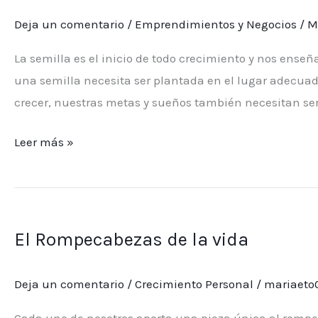
del
Deja un comentario
/
Emprendimientos y Negocios
/
M
éxito
en
La semilla es el inicio de todo crecimiento y nos enseña
tu
una semilla necesita ser plantada en el lugar adecuado
vida
crecer, nuestras metas y sueños también necesitan se
y
negocios
Leer más »
El
Rompecabezas
El Rompecabezas de la vida
de
la
Deja un comentario
/
Crecimiento Personal
/
mariaeto
vida
Cada uno de nosotros aporta una pieza única al rompec