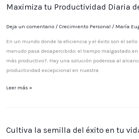
Maximiza tu Productividad Diaria 
Productividad
Diaria
Deja un comentario
/
Crecimiento Personal
/
María Eug
desde
la
En un mundo donde la eficiencia y el éxito son el sell
Mañana
menudo pasa desapercibido: el tiempo malgastado en 
más productivo?. Hay una solución poderosa al alcan
productividad excepcional en nuestra
Leer más »
Cultiva
la
Cultiva la semilla del éxito en tu vi
semilla