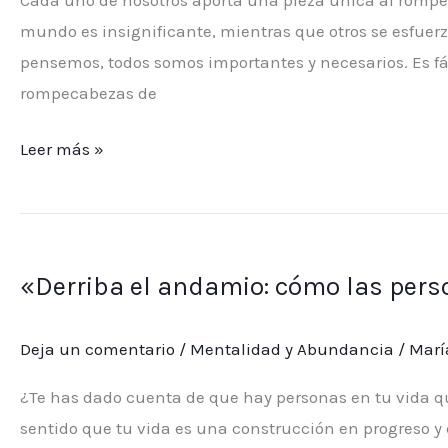
mundo es insignificante, mientras que otros se esfuer
pensemos, todos somos importantes y necesarios. Es fá
rompecabezas de
Leer más »
«Derriba
el
«Derriba el andamio: cómo las perso
andamio:
cómo
Deja un comentario
/
Mentalidad y Abundancia
/
Marí
las
personas
¿Te has dado cuenta de que hay personas en tu vida
limitan
sentido que tu vida es una construcción en progreso
nuestro