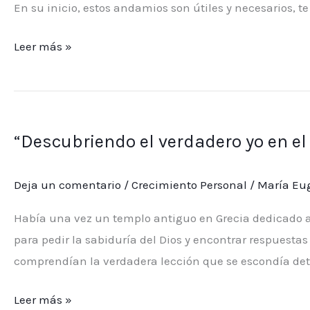
En su inicio, estos andamios son útiles y necesarios, t
éxito”
Leer más »
“Descubriendo
el
“Descubriendo el verdadero yo en el
verdadero
yo
Deja un comentario
/
Crecimiento Personal
/
María Eug
en
el
Había una vez un templo antiguo en Grecia dedicado a
templo
para pedir la sabiduría del Dios y encontrar respuesta
de
comprendían la verdadera lección que se escondía detr
Apolo”
Leer más »