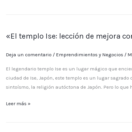
«El
templo
«El templo Ise: lección de mejora co
Ise:
lección
Deja un comentario
/
Emprendimientos y Negocios
/
M
de
mejora
El legendario templo Ise es un lugar mágico que encier
continua
ciudad de Ise, Japón, este templo es un lugar sagrado 
para
sintoísmo, la religión autóctona de Japón. Pero lo qu
el
éxito
Leer más »
empresarial»
“Cómo