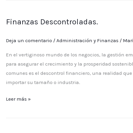
Finanzas
Descontroladas.
Finanzas Descontroladas.
Deja un comentario
/
Administración y Finanzas
/
Marí
En el vertiginoso mundo de los negocios, la gestión e
para asegurar el crecimiento y la prosperidad sostenib
comunes es el descontrol financiero, una realidad que
importar su tamaño o industria.
Leer más »
Maximiza
tu